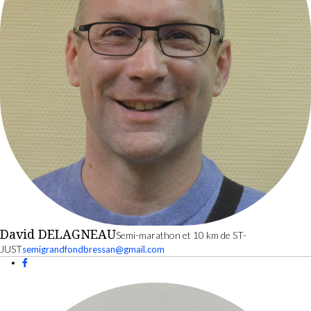
David DELAGNEAU
Semi-marathon et 10 km de ST-
JUST
semigrandfondbressan@gmail.com