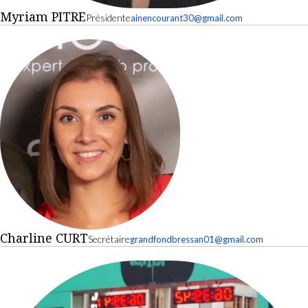
Myriam PITRE
Présidente
ainencourant30@gmail.com
Charline CURT
Secrétaire
grandfondbressan01@gmail.com