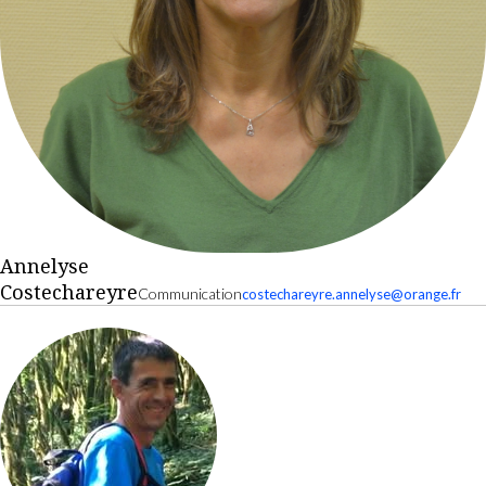
Annelyse
Costechareyre
Communication
costechareyre.annelyse@orange.fr