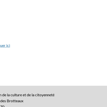
uer ici
 de la culture et de la citoyenneté
e des Brotteaux
70